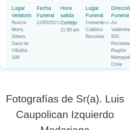
Lugar
Fecha
Hora
Lugar
Direcci
Velatorio
Funeral
salida
Funeral
Funeral
Cortejo
Nuncio
11/05/2026
Cementerio
Av.
Mons.
Católico
Valdivie
11:30 am
Sótero
Recoleta
555,
Sanz de
Recoleta
Villalba
Región
189
Metropoli
Chile
Fotografías de Sr(a). Luis
Caupolican Izquierdo