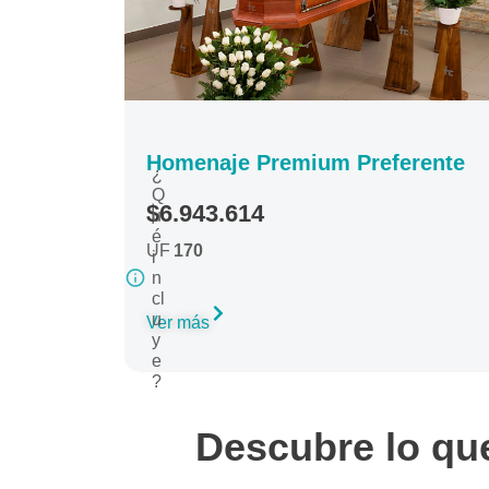
Homenaje Premium Preferente
¿
Q
$6.943.614
u
é
UF
170
i
n
cl
u
Ver más
y
e
?
Descubre lo que