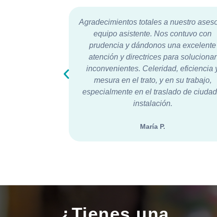
nuestro asesor y
Muy agradecido por la excelencia del
contuvo con
servicio en estos difíciles momentos.
na excelente
Expresamos nuestro agradecimiento por
ara solucionar
cordialidad y afecto de los asesores de 
, eficiencia y
funeraria.
 su trabajo,
ado de ciudad e
Carlos Alberto R.
¿Tienes una