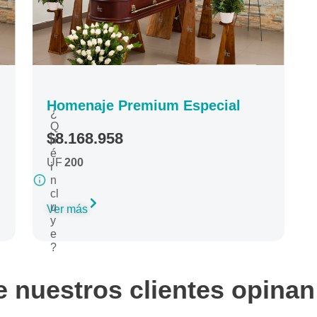
Homenaje Premium Especial
¿
Q
$8.168.958
u
é
UF
200
i
n
cl
u
Ver más
y
e
?
 nuestros clientes opina