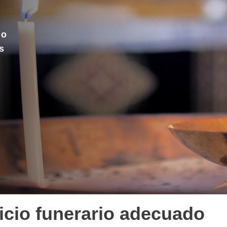
 o
s
icio funerario adecuado