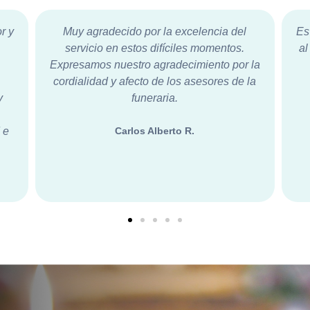
Es mi deseo, por este medio, poder felicitar
M
al equipo por su profesionalismo, entrega,
to
 la
humanidad y empatía en el servicio
la
otorgado en funeral de mi hermana.
Victoria C.