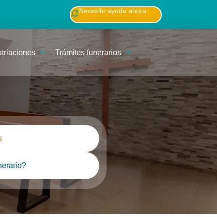
Necesito ayuda ahora
atriaciones
Trámites funerarios
s
nerario?