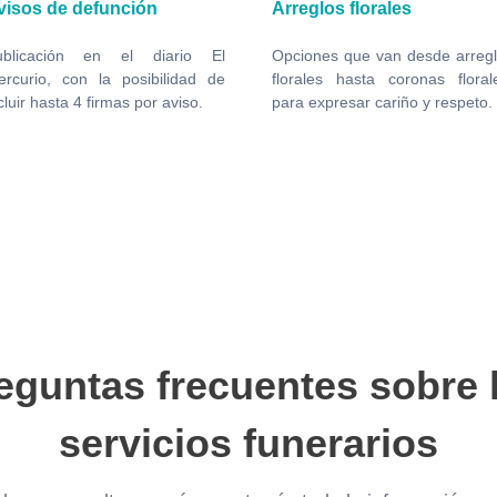
apilla ardiente
Traslados
quipo de velación de madera
Servicio de traslado pa
ue asegura una hermosa
familiares y quienes lo necesit
esentación de tu ser querido
en nuestros vehículos 
rante la velación.
acompañamiento.
eguntas frecuentes sobre 
servicios funerarios