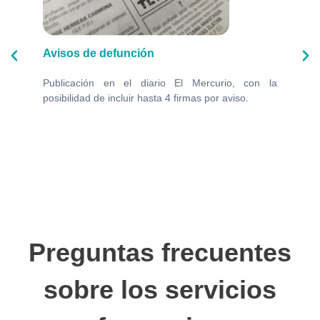
Avisos de defunción
Arreglos
tegrantes
Publicación en el diario El Mercurio, con la
Opciones
a y rendir
posibilidad de incluir hasta 4 firmas por aviso.
coronas f
Preguntas frecuentes
sobre los servicios