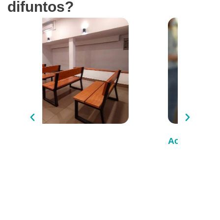
difuntos?
nerario
Acreditacio